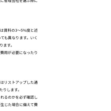
次に管理会社を選ぶ際に
は賃料の3～5％度と述
っても異なります。いく
ります。
で費用が必要になったり
容はリストアップした通
たりします。
まれるのかを必ず確認し
が生じた場合に備えて費